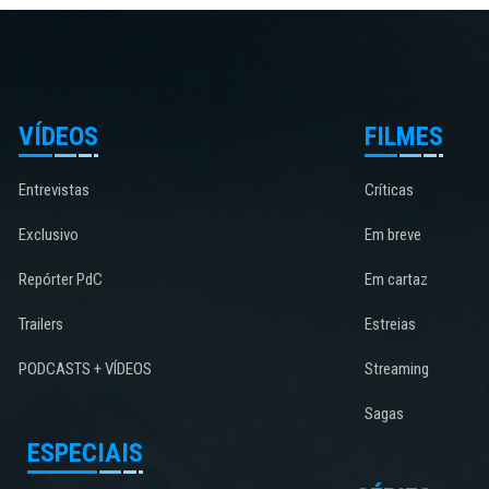
VÍDEOS
FILMES
Entrevistas
Críticas
Exclusivo
Em breve
Repórter PdC
Em cartaz
Trailers
Estreias
PODCASTS + VÍDEOS
Streaming
Sagas
ESPECIAIS