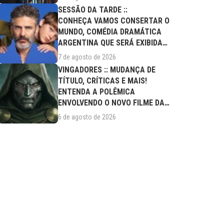
SESSÃO DA TARDE ::
CONHEÇA VAMOS CONSERTAR O
MUNDO, COMÉDIA DRAMÁTICA
ARGENTINA QUE SERÁ EXIBIDA
NESTA SEXTA (07/08)
7 de agosto de 2026
VINGADORES :: MUDANÇA DE
TÍTULO, CRÍTICAS E MAIS!
ENTENDA A POLÊMICA
ENVOLVENDO O NOVO FILME DA
MARVEL
6 de agosto de 2026