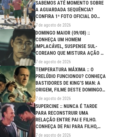
SABEMOS ATÉ MOMENTO SOBRE
A AGUARDADA SEQUÊNCIA?
CONFIRA 1ª FOTO OFICIAL DO
ELENCO!
7 de agosto de 2026
DOMINGO MAIOR (09/08) ::
CONHEÇA UM HOMEM
IMPLACÁVEL, SUSPENSE SUL-
COREANO QUE MISTURA AÇÃO E
DRAMA FAMILIAR
7 de agosto de 2026
TEMPERATURA MÁXIMA :: O
PRELÚDIO FUNCIONOU? CONHEÇA
BASTIDORES DE KING’S MAN: A
ORIGEM, FILME DESTE DOMINGO
(09/08)
7 de agosto de 2026
SUPERCINE :: NUNCA É TARDE
PARA RECONSTRUIR UMA
RELAÇÃO ENTRE PAI E FILHO.
CONHEÇA DE PAI PARA FILHO,
FILME DESTE...
7 de agosto de 2026