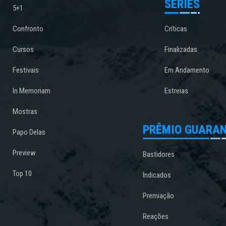
SÉRIES
5+1
Confronto
Críticas
Cursos
Finalizadas
Festivais
Em Andamento
In Memoriam
Estreias
Mostras
PRÊMIO GUARAN
Papo Delas
Preview
Bastidores
Top 10
Indicados
Premiação
Reações