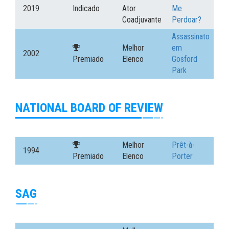
2019
Indicado
Ator
Me
Coadjuvante
Perdoar?
Assassinato
Melhor
em
2002
Premiado
Elenco
Gosford
Park
NATIONAL BOARD OF REVIEW
Melhor
Prêt-à-
1994
Premiado
Elenco
Porter
SAG