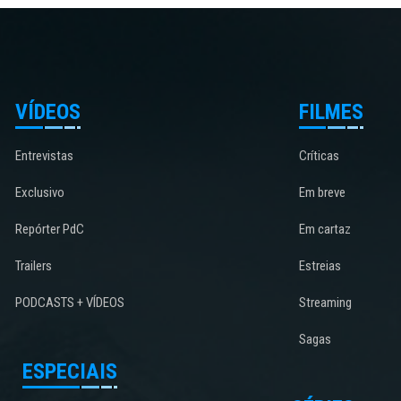
VÍDEOS
FILMES
Entrevistas
Críticas
Exclusivo
Em breve
Repórter PdC
Em cartaz
Trailers
Estreias
PODCASTS + VÍDEOS
Streaming
Sagas
ESPECIAIS