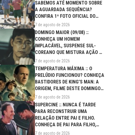
SABEMOS ATÉ MOMENTO SOBRE
A AGUARDADA SEQUÊNCIA?
CONFIRA 1ª FOTO OFICIAL DO
ELENCO!
7 de agosto de 2026
DOMINGO MAIOR (09/08) ::
CONHEÇA UM HOMEM
IMPLACÁVEL, SUSPENSE SUL-
COREANO QUE MISTURA AÇÃO E
DRAMA FAMILIAR
7 de agosto de 2026
TEMPERATURA MÁXIMA :: O
PRELÚDIO FUNCIONOU? CONHEÇA
BASTIDORES DE KING’S MAN: A
ORIGEM, FILME DESTE DOMINGO
(09/08)
7 de agosto de 2026
SUPERCINE :: NUNCA É TARDE
PARA RECONSTRUIR UMA
RELAÇÃO ENTRE PAI E FILHO.
CONHEÇA DE PAI PARA FILHO,
FILME DESTE...
7 de agosto de 2026