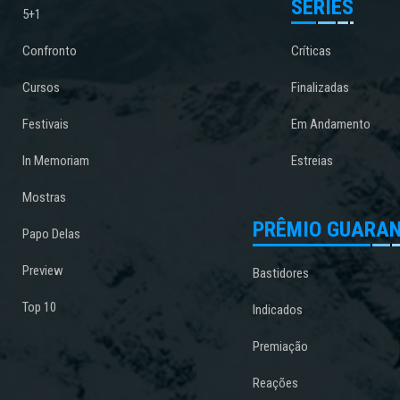
SÉRIES
5+1
Confronto
Críticas
Cursos
Finalizadas
Festivais
Em Andamento
In Memoriam
Estreias
Mostras
PRÊMIO GUARAN
Papo Delas
Preview
Bastidores
Top 10
Indicados
Premiação
Reações