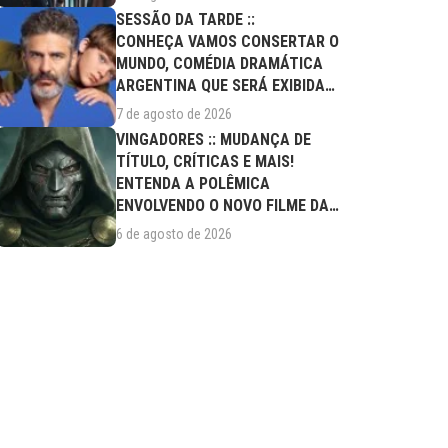
SESSÃO DA TARDE ::
CONHEÇA VAMOS CONSERTAR O
MUNDO, COMÉDIA DRAMÁTICA
ARGENTINA QUE SERÁ EXIBIDA
NESTA SEXTA (07/08)
7 de agosto de 2026
VINGADORES :: MUDANÇA DE
TÍTULO, CRÍTICAS E MAIS!
ENTENDA A POLÊMICA
ENVOLVENDO O NOVO FILME DA
MARVEL
6 de agosto de 2026