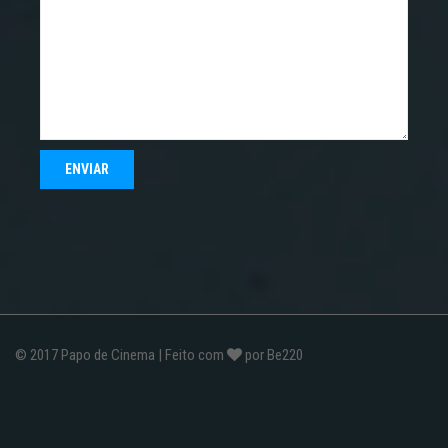
© 2017
Papo de Cinema
| Feito com
por
Be220