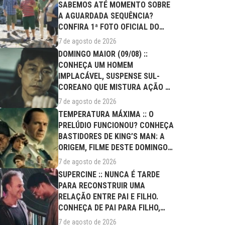
SABEMOS ATÉ MOMENTO SOBRE
A AGUARDADA SEQUÊNCIA?
CONFIRA 1ª FOTO OFICIAL DO
ELENCO!
7 de agosto de 2026
DOMINGO MAIOR (09/08) ::
CONHEÇA UM HOMEM
IMPLACÁVEL, SUSPENSE SUL-
COREANO QUE MISTURA AÇÃO E
DRAMA FAMILIAR
7 de agosto de 2026
TEMPERATURA MÁXIMA :: O
PRELÚDIO FUNCIONOU? CONHEÇA
BASTIDORES DE KING’S MAN: A
ORIGEM, FILME DESTE DOMINGO
(09/08)
7 de agosto de 2026
SUPERCINE :: NUNCA É TARDE
PARA RECONSTRUIR UMA
RELAÇÃO ENTRE PAI E FILHO.
CONHEÇA DE PAI PARA FILHO,
FILME DESTE...
7 de agosto de 2026