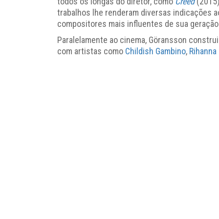
todos os longas do diretor, como
Creed
(2015
trabalhos lhe renderam diversas indicações a
compositores mais influentes de sua geração
Paralelamente ao cinema, Göransson construiu
com artistas como
Childish Gambino
,
Rihanna