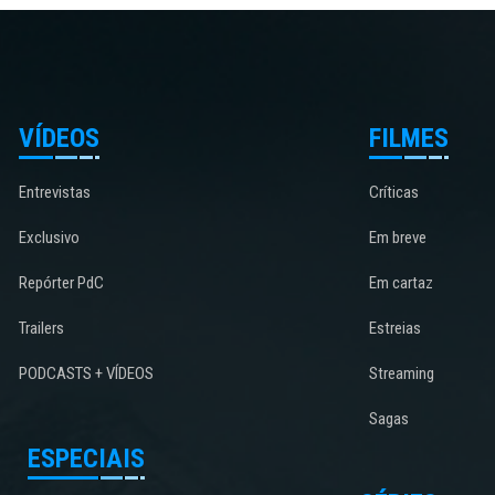
VÍDEOS
FILMES
Entrevistas
Críticas
Exclusivo
Em breve
Repórter PdC
Em cartaz
Trailers
Estreias
PODCASTS + VÍDEOS
Streaming
Sagas
ESPECIAIS