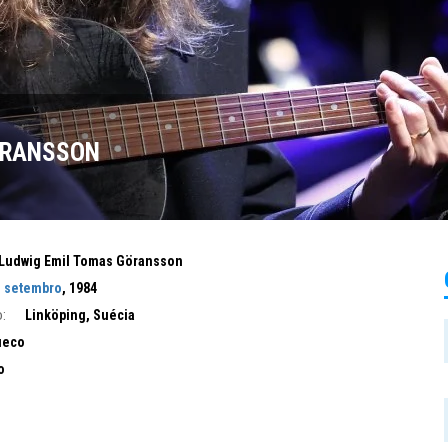
ÖRANSSON
Ludwig Emil Tomas Göransson
e setembro
, 1984
:
Linköping, Suécia
ueco
o