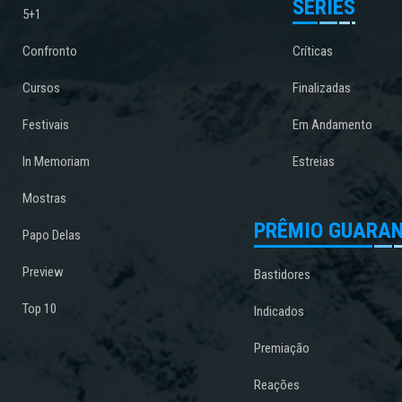
SÉRIES
5+1
Confronto
Críticas
Cursos
Finalizadas
Festivais
Em Andamento
In Memoriam
Estreias
Mostras
PRÊMIO GUARAN
Papo Delas
Preview
Bastidores
Top 10
Indicados
Premiação
Reações