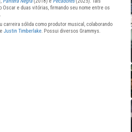
),
Pantera Negra
(2018) e
Pecadores
(2025). Tais
o Oscar e duas vitórias, firmando seu nome entre os
.
 carreira sólida como produtor musical, colaborando
e
Justin Timberlake
. Possui diversos Grammys.