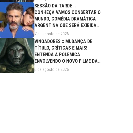
SESSÃO DA TARDE ::
CONHEÇA VAMOS CONSERTAR O
MUNDO, COMÉDIA DRAMÁTICA
ARGENTINA QUE SERÁ EXIBIDA
NESTA SEXTA (07/08)
7 de agosto de 2026
VINGADORES :: MUDANÇA DE
TÍTULO, CRÍTICAS E MAIS!
ENTENDA A POLÊMICA
ENVOLVENDO O NOVO FILME DA
MARVEL
6 de agosto de 2026