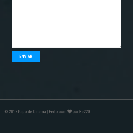
© 2017
Papo de Cinema
| Feito com
por
Be220