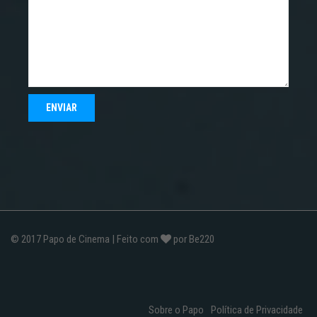
© 2017
Papo de Cinema
| Feito com
por
Be220
Sobre o Papo
Política de Privacidade