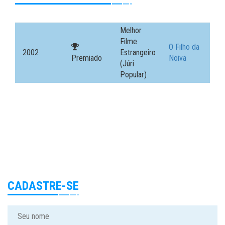
Melhor
Filme
O Filho da
2002
Estrangeiro
Premiado
Noiva
(Júri
Popular)
CADASTRE-SE