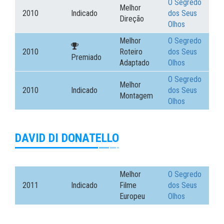
O Segredo
Melhor
2010
Indicado
dos Seus
Direção
Olhos
Melhor
O Segredo
2010
Roteiro
dos Seus
Premiado
Adaptado
Olhos
O Segredo
Melhor
2010
Indicado
dos Seus
Montagem
Olhos
DAVID DI DONATELLO
Melhor
O Segredo
2011
Indicado
Filme
dos Seus
Europeu
Olhos