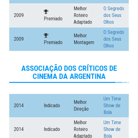
Melhor
O Segredo
2009
Roteiro
dos Seus
Premiado
Adaptado
Olhos
O Segredo
Melhor
2009
dos Seus
Premiado
Montagem
Olhos
ASSOCIAÇÃO DOS CRÍTICOS DE
CINEMA DA ARGENTINA
Um Time
Melhor
2014
Indicado
Show de
Direção
Bola
Melhor
Um Time
2014
Indicado
Roteiro
Show de
Adaptado
Bola