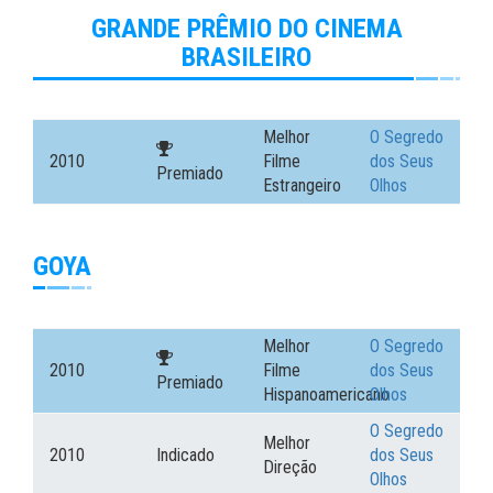
GRANDE PRÊMIO DO CINEMA
BRASILEIRO
Melhor
O Segredo
2010
Filme
dos Seus
Premiado
Estrangeiro
Olhos
GOYA
Melhor
O Segredo
2010
Filme
dos Seus
Premiado
Hispanoamericano
Olhos
O Segredo
Melhor
2010
Indicado
dos Seus
Direção
Olhos