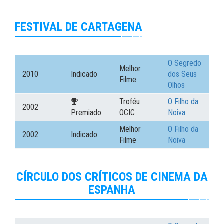
FESTIVAL DE CARTAGENA
O Segredo
Melhor
2010
Indicado
dos Seus
Filme
Olhos
Troféu
O Filho da
2002
Premiado
OCIC
Noiva
Melhor
O Filho da
2002
Indicado
Filme
Noiva
CÍRCULO DOS CRÍTICOS DE CINEMA DA
ESPANHA