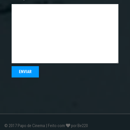
© 2017
Papo de Cinema
| Feito com
por
Be220