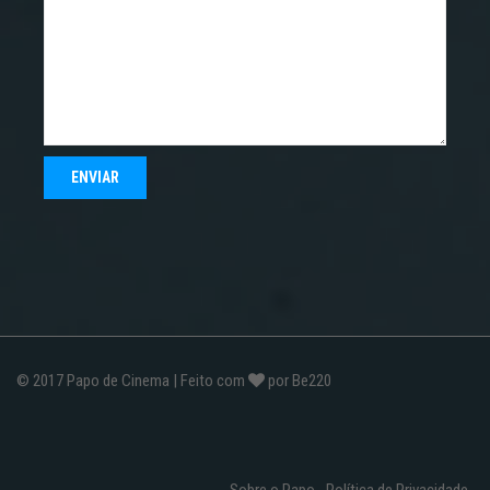
© 2017
Papo de Cinema
| Feito com
por
Be220
Sobre o Papo
Política de Privacidade