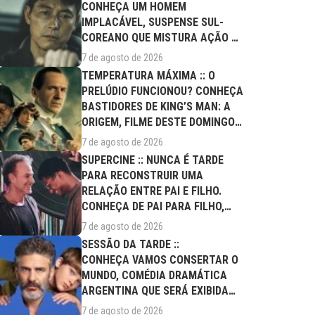
CONHEÇA UM HOMEM
IMPLACÁVEL, SUSPENSE SUL-
COREANO QUE MISTURA AÇÃO E
DRAMA FAMILIAR
7 de agosto de 2026
TEMPERATURA MÁXIMA :: O
PRELÚDIO FUNCIONOU? CONHEÇA
BASTIDORES DE KING’S MAN: A
ORIGEM, FILME DESTE DOMINGO
(09/08)
7 de agosto de 2026
SUPERCINE :: NUNCA É TARDE
PARA RECONSTRUIR UMA
RELAÇÃO ENTRE PAI E FILHO.
CONHEÇA DE PAI PARA FILHO,
FILME DESTE...
7 de agosto de 2026
SESSÃO DA TARDE ::
CONHEÇA VAMOS CONSERTAR O
MUNDO, COMÉDIA DRAMÁTICA
ARGENTINA QUE SERÁ EXIBIDA
NESTA SEXTA (07/08)
7 de agosto de 2026