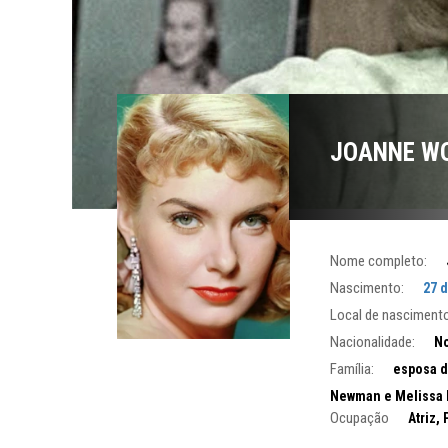
JOANNE W
Nome completo:
Nascimento:
27 d
Local de nascimento
Nacionalidade:
No
Família:
esposa d
Newman e Melissa
Ocupação
Atriz,