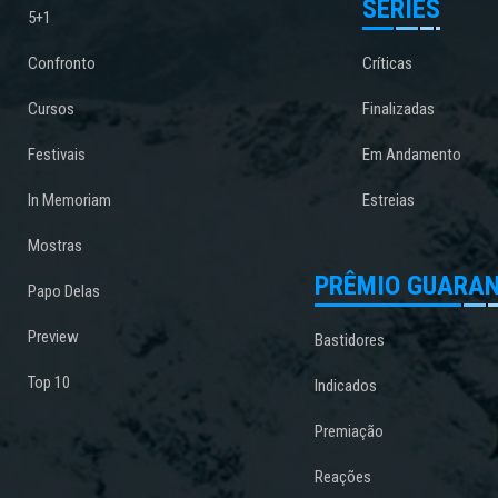
SÉRIES
5+1
Confronto
Críticas
Cursos
Finalizadas
Festivais
Em Andamento
In Memoriam
Estreias
Mostras
PRÊMIO GUARAN
Papo Delas
Preview
Bastidores
Top 10
Indicados
Premiação
Reações