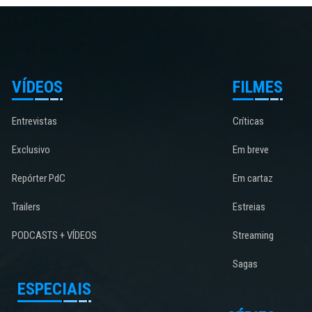
VÍDEOS
FILMES
Entrevistas
Críticas
Exclusivo
Em breve
Repórter PdC
Em cartaz
Trailers
Estreias
PODCASTS + VÍDEOS
Streaming
Sagas
ESPECIAIS