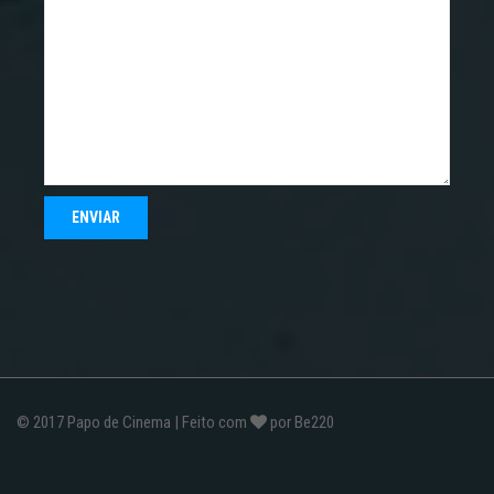
© 2017
Papo de Cinema
| Feito com
por
Be220