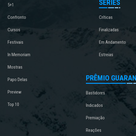
SÉRIES
5+1
Confronto
Críticas
Cursos
Finalizadas
Festivais
Em Andamento
In Memoriam
Estreias
Mostras
PRÊMIO GUARAN
Papo Delas
Preview
Bastidores
Top 10
Indicados
Premiação
Reações