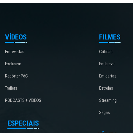
VÍDEOS
FILMES
Entrevistas
Críticas
Exclusivo
Em breve
Repórter PdC
Em cartaz
Trailers
Estreias
PODCASTS + VÍDEOS
Streaming
Sagas
ESPECIAIS