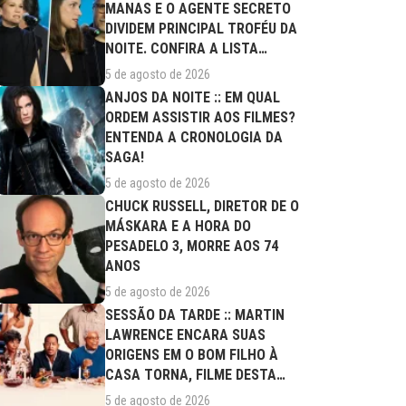
MANAS E O AGENTE SECRETO
DIVIDEM PRINCIPAL TROFÉU DA
NOITE. CONFIRA A LISTA
COMPLETA DE...
5 de agosto de 2026
ANJOS DA NOITE :: EM QUAL
ORDEM ASSISTIR AOS FILMES?
ENTENDA A CRONOLOGIA DA
SAGA!
5 de agosto de 2026
CHUCK RUSSELL, DIRETOR DE O
MÁSKARA E A HORA DO
PESADELO 3, MORRE AOS 74
ANOS
5 de agosto de 2026
SESSÃO DA TARDE :: MARTIN
LAWRENCE ENCARA SUAS
ORIGENS EM O BOM FILHO À
CASA TORNA, FILME DESTA
QUARTA (05/08)
5 de agosto de 2026