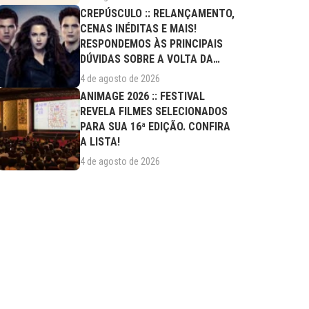
CREPÚSCULO :: RELANÇAMENTO,
CENAS INÉDITAS E MAIS!
RESPONDEMOS ÀS PRINCIPAIS
DÚVIDAS SOBRE A VOLTA DA
SAGA AOS CINEMAS
4 de agosto de 2026
ANIMAGE 2026 :: FESTIVAL
REVELA FILMES SELECIONADOS
PARA SUA 16ª EDIÇÃO. CONFIRA
A LISTA!
4 de agosto de 2026