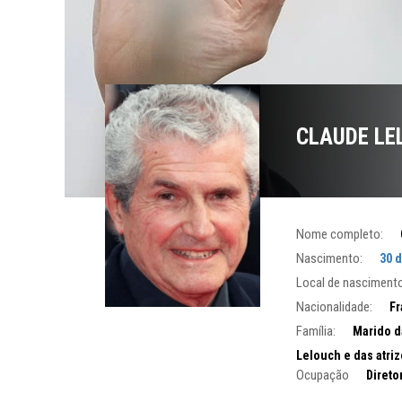
CLAUDE LE
Nome completo:
Nascimento:
30 
Local de nascimento
Nacionalidade:
Fr
Família:
Marido da
Lelouch e das atri
Ocupação
Direto