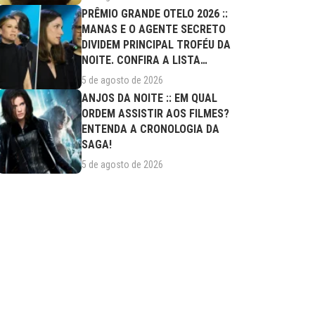
PRÊMIO GRANDE OTELO 2026 ::
MANAS E O AGENTE SECRETO
DIVIDEM PRINCIPAL TROFÉU DA
NOITE. CONFIRA A LISTA
COMPLETA DE...
5 de agosto de 2026
ANJOS DA NOITE :: EM QUAL
ORDEM ASSISTIR AOS FILMES?
ENTENDA A CRONOLOGIA DA
SAGA!
5 de agosto de 2026