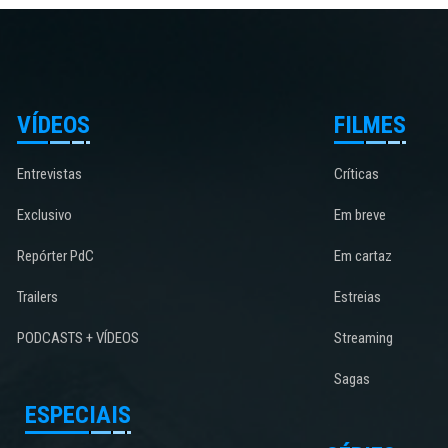
VÍDEOS
FILMES
Entrevistas
Críticas
Exclusivo
Em breve
Repórter PdC
Em cartaz
Trailers
Estreias
PODCASTS + VÍDEOS
Streaming
Sagas
ESPECIAIS