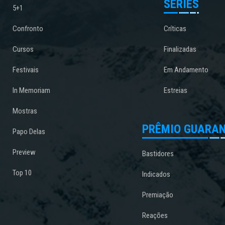
SÉRIES
5+1
Confronto
Críticas
Cursos
Finalizadas
Festivais
Em Andamento
In Memoriam
Estreias
Mostras
PRÊMIO GUARAN
Papo Delas
Preview
Bastidores
Top 10
Indicados
Premiação
Reações