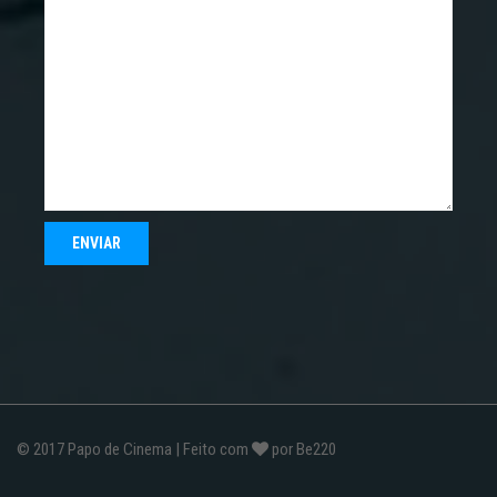
© 2017
Papo de Cinema
| Feito com
por
Be220