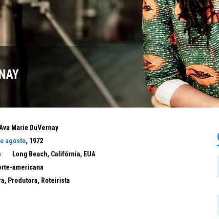
NAY
Ava Marie DuVernay
de agosto
, 1972
:
Long Beach, Califórnia, EUA
rte-americana
ra, Produtora, Roteirista