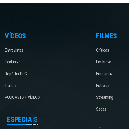
VÍDEOS
FILMES
Entrevistas
Críticas
Exclusivo
Em breve
Repórter PdC
Em cartaz
Trailers
Estreias
PODCASTS + VÍDEOS
Streaming
Sagas
ESPECIAIS