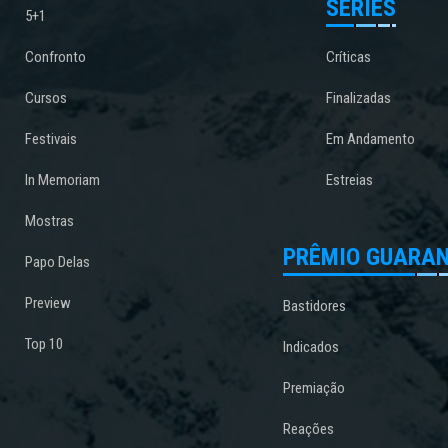
SÉRIES
5+1
Confronto
Críticas
Cursos
Finalizadas
Festivais
Em Andamento
In Memoriam
Estreias
Mostras
PRÊMIO GUARAN
Papo Delas
Preview
Bastidores
Top 10
Indicados
Premiação
Reações