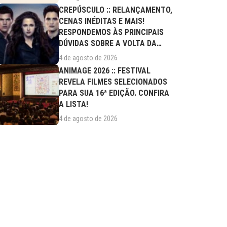
CREPÚSCULO :: RELANÇAMENTO,
CENAS INÉDITAS E MAIS!
RESPONDEMOS ÀS PRINCIPAIS
DÚVIDAS SOBRE A VOLTA DA
SAGA AOS CINEMAS
4 de agosto de 2026
ANIMAGE 2026 :: FESTIVAL
REVELA FILMES SELECIONADOS
PARA SUA 16ª EDIÇÃO. CONFIRA
A LISTA!
4 de agosto de 2026