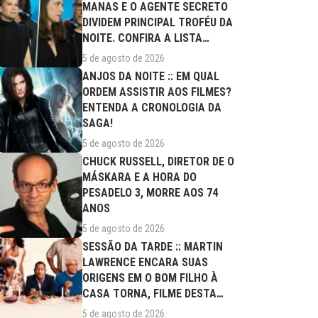
MANAS E O AGENTE SECRETO
DIVIDEM PRINCIPAL TROFÉU DA
NOITE. CONFIRA A LISTA
COMPLETA DE...
5 de agosto de 2026
ANJOS DA NOITE :: EM QUAL
ORDEM ASSISTIR AOS FILMES?
ENTENDA A CRONOLOGIA DA
SAGA!
5 de agosto de 2026
CHUCK RUSSELL, DIRETOR DE O
MÁSKARA E A HORA DO
PESADELO 3, MORRE AOS 74
ANOS
5 de agosto de 2026
SESSÃO DA TARDE :: MARTIN
LAWRENCE ENCARA SUAS
ORIGENS EM O BOM FILHO À
CASA TORNA, FILME DESTA
QUARTA (05/08)
5 de agosto de 2026