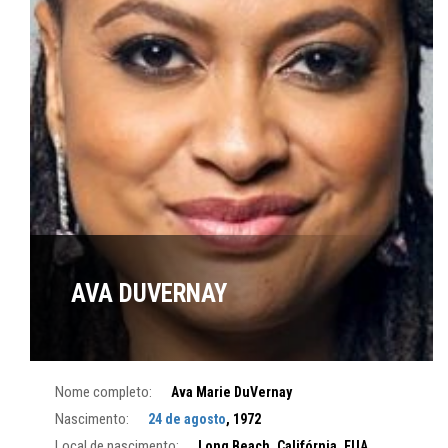
AVA DUVERNAY
Nome completo:
Ava Marie DuVernay
Nascimento:
24 de agosto
, 1972
Local de nascimento:
Long Beach, Califórnia, EUA