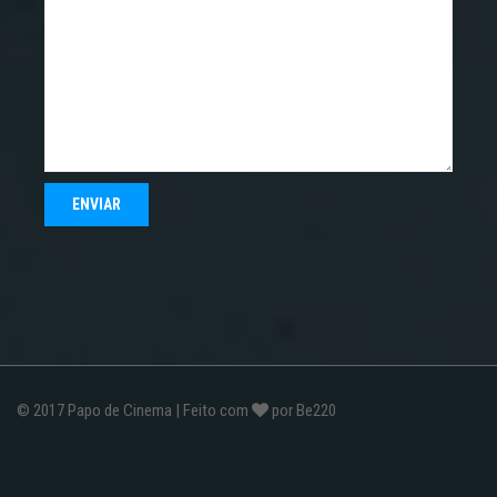
© 2017
Papo de Cinema
| Feito com
por
Be220