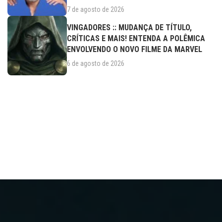
7 de agosto de 2026
VINGADORES :: MUDANÇA DE TÍTULO,
CRÍTICAS E MAIS! ENTENDA A POLÊMICA
ENVOLVENDO O NOVO FILME DA MARVEL
6 de agosto de 2026