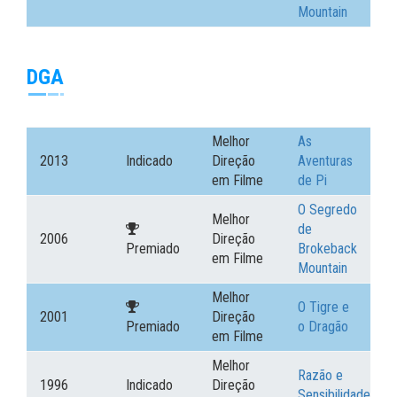
Mountain
DGA
Melhor
As
2013
Indicado
Direção
Aventuras
em Filme
de Pi
O Segredo
Melhor
de
2006
Direção
Premiado
Brokeback
em Filme
Mountain
Melhor
O Tigre e
2001
Direção
Premiado
o Dragão
em Filme
Melhor
Razão e
1996
Indicado
Direção
Sensibilidade