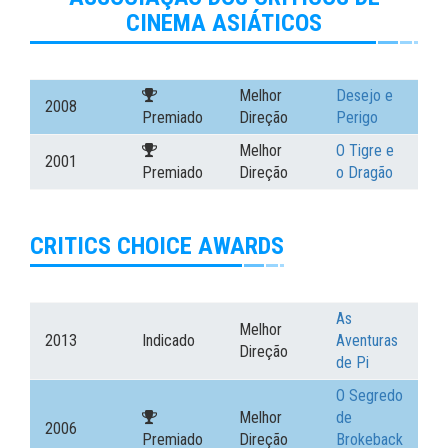
CINEMA ASIÁTICOS
Melhor
Desejo e
2008
Premiado
Direção
Perigo
Melhor
O Tigre e
2001
Premiado
Direção
o Dragão
CRITICS CHOICE AWARDS
As
Melhor
2013
Indicado
Aventuras
Direção
de Pi
O Segredo
Melhor
de
2006
Premiado
Direção
Brokeback