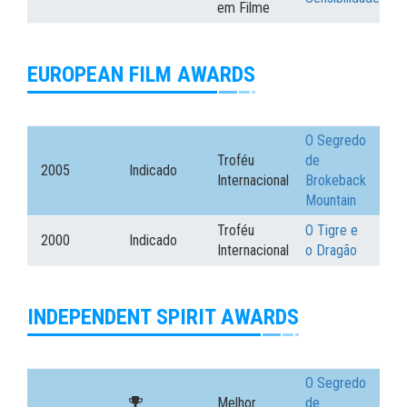
em Filme
EUROPEAN FILM AWARDS
O Segredo
Troféu
de
2005
Indicado
Internacional
Brokeback
Mountain
Troféu
O Tigre e
2000
Indicado
Internacional
o Dragão
INDEPENDENT SPIRIT AWARDS
O Segredo
Melhor
de