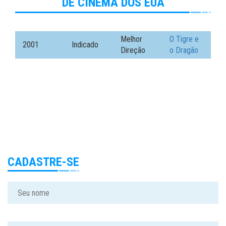
DE CINEMA DOS EUA
Melhor
O Tigre e
2001
Indicado
Direção
o Dragão
CADASTRE-SE