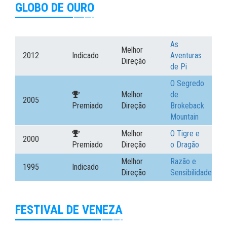
GLOBO DE OURO
As
Melhor
2012
Indicado
Aventuras
Direção
de Pi
O Segredo
Melhor
de
2005
Premiado
Direção
Brokeback
Mountain
Melhor
O Tigre e
2000
Premiado
Direção
o Dragão
Melhor
Razão e
1995
Indicado
Direção
Sensibilidade
FESTIVAL DE VENEZA