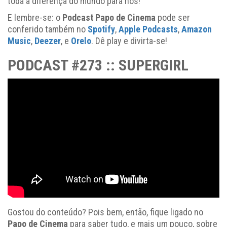
toda a diferença do mundo para nós!
E lembre-se: o
Podcast Papo de Cinema
pode ser
conferido também no
Spotify
,
Apple Podcasts
,
Amazon
Music
,
Deezer
, e
Orelo
.
Dê play e divirta-se!
PODCAST #273 :: SUPERGIRL
Gostou do conteúdo? Pois bem, então, fique ligado no
Papo
de Cinema
para saber tudo, e mais um pouco, sobre