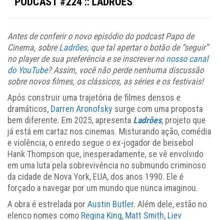
PODCAST #224 :: LADRÕES
Antes de conferir o novo episódio do podcast Papo de
Cinema, sobre
Ladrões
, que tal apertar o botão de “seguir”
no player de sua preferência e se inscrever no
nosso canal
do YouTube
? Assim, você não perde nenhuma discussão
sobre novos filmes, os clássicos, as séries e os festivais!
Após construir uma trajetória de filmes densos e
dramáticos,
Darren Aronofsky
surge com uma proposta
bem diferente. Em 2025, apresenta
Ladrões
, projeto que
já está em cartaz nos cinemas. Misturando ação, comédia
e violência, o enredo segue o ex-jogador de beisebol
Hank Thompson que, inesperadamente, se vê envolvido
em uma luta pela sobrevivência no submundo criminoso
da cidade de Nova York, EUA, dos anos 1990. Ele é
forçado a navegar por um mundo que nunca imaginou.
A obra é estrelada por
Austin Butler
. Além dele, estão no
elenco nomes como
Regina King
,
Matt Smith
,
Liev