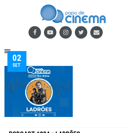
02
SET