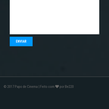
© 2017
Papo de Cinema
| Feito com
por
Be220