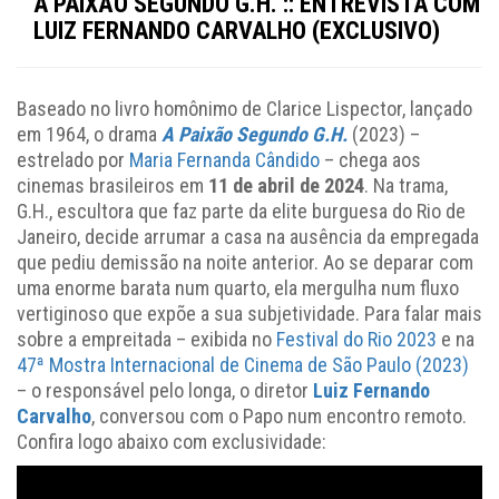
A PAIXÃO SEGUNDO G.H. :: ENTREVISTA COM
LUIZ FERNANDO CARVALHO (EXCLUSIVO)
Baseado no livro homônimo de Clarice Lispector, lançado
em 1964, o drama
A Paixão Segundo G.H.
(2023) –
estrelado por
Maria Fernanda Cândido
– chega aos
cinemas brasileiros em
11 de abril de 2024
. Na trama,
G.H., escultora que faz parte da elite burguesa do Rio de
Janeiro, decide arrumar a casa na ausência da empregada
que pediu demissão na noite anterior. Ao se deparar com
uma enorme barata num quarto, ela mergulha num fluxo
vertiginoso que expõe a sua subjetividade. Para falar mais
sobre a empreitada – exibida no
Festival do Rio 2023
e na
47ª Mostra Internacional de Cinema de São Paulo (2023)
– o responsável pelo longa, o diretor
Luiz Fernando
Carvalho
, conversou com o Papo num encontro remoto.
Confira logo abaixo com exclusividade: