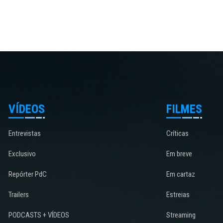
VÍDEOS
FILMES
Entrevistas
Críticas
Exclusivo
Em breve
Repórter PdC
Em cartaz
Trailers
Estreias
PODCASTS + VÍDEOS
Streaming