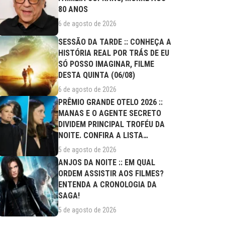
80 ANOS
6 de agosto de 2026
SESSÃO DA TARDE :: CONHEÇA A
HISTÓRIA REAL POR TRÁS DE EU
SÓ POSSO IMAGINAR, FILME
DESTA QUINTA (06/08)
6 de agosto de 2026
PRÊMIO GRANDE OTELO 2026 ::
MANAS E O AGENTE SECRETO
DIVIDEM PRINCIPAL TROFÉU DA
NOITE. CONFIRA A LISTA
COMPLETA DE...
5 de agosto de 2026
ANJOS DA NOITE :: EM QUAL
ORDEM ASSISTIR AOS FILMES?
ENTENDA A CRONOLOGIA DA
SAGA!
5 de agosto de 2026