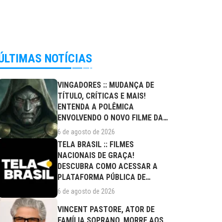
ÚLTIMAS NOTÍCIAS
VINGADORES :: MUDANÇA DE
TÍTULO, CRÍTICAS E MAIS!
ENTENDA A POLÊMICA
ENVOLVENDO O NOVO FILME DA
MARVEL
6 de agosto de 2026
TELA BRASIL :: FILMES
NACIONAIS DE GRAÇA!
DESCUBRA COMO ACESSAR A
PLATAFORMA PÚBLICA DE
STREAMING
6 de agosto de 2026
VINCENT PASTORE, ATOR DE
FAMÍLIA SOPRANO, MORRE AOS