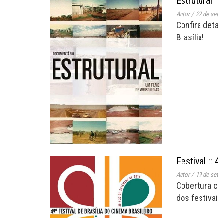
Estrutural
Autor
/
22 de se
Confira deta
Brasília!
Festival ::
Autor
/
19 de se
Cobertura c
dos festivai