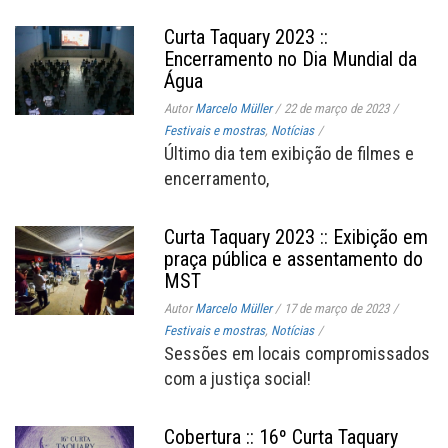
Curta Taquary 2023 ::
Encerramento no Dia Mundial da
Água
Autor
Marcelo Müller
/
22 de março de 2023
/
Festivais e mostras
,
Notícias
/
Último dia tem exibição de filmes e
encerramento,
Curta Taquary 2023 :: Exibição em
praça pública e assentamento do
MST
Autor
Marcelo Müller
/
17 de março de 2023
/
Festivais e mostras
,
Notícias
/
Sessões em locais compromissados
com a justiça social!
Cobertura :: 16º Curta Taquary