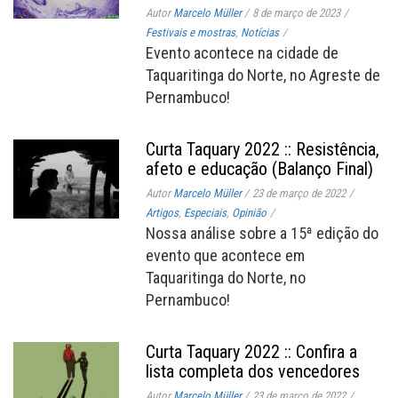
Autor
Marcelo Müller
/
8 de março de 2023
/
Festivais e mostras
,
Notícias
/
Evento acontece na cidade de
Taquaritinga do Norte, no Agreste de
Pernambuco!
Curta Taquary 2022 :: Resistência,
afeto e educação (Balanço Final)
Autor
Marcelo Müller
/
23 de março de 2022
/
Artigos
,
Especiais
,
Opinião
/
Nossa análise sobre a 15ª edição do
evento que acontece em
Taquaritinga do Norte, no
Pernambuco!
Curta Taquary 2022 :: Confira a
lista completa dos vencedores
Autor
Marcelo Müller
/
23 de março de 2022
/