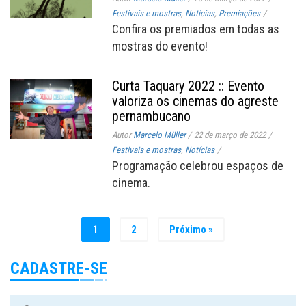
Festivais e mostras
,
Notícias
,
Premiações
/
Confira os premiados em todas as
mostras do evento!
Curta Taquary 2022 :: Evento
valoriza os cinemas do agreste
pernambucano
Autor
Marcelo Müller
/
22 de março de 2022
/
Festivais e mostras
,
Notícias
/
Programação celebrou espaços de
cinema.
1
2
Próximo »
CADASTRE-SE