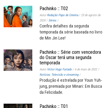
Pachinko :: T02
Autor
Redação Papo de Cinema
/
23 de agosto de
2024
/
Séries
/
Confira detalhes da segunda
temporada da série baseada no livro
de Min Jin Lee!
Pachinko :: Série com vencedora
do Oscar terá uma segunda
temporada
Autor
Victor Hugo Furtado
/
6 de maio de 2022
/
Notícias
,
Televisão e streaming
/
Produção é estrelada por Youn Yuh-
jung, premiada por Minari: Em Busca
da Felicidade.
Pachinko :: T01