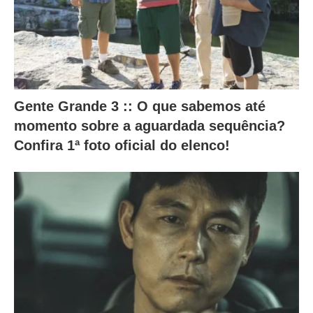
l
t
e
r
a
Gente Grande 3 :: O que sabemos até
momento sobre a aguardada sequência?
m
Confira 1ª foto oficial do elenco!
o
c
o
n
t
e
ú
d