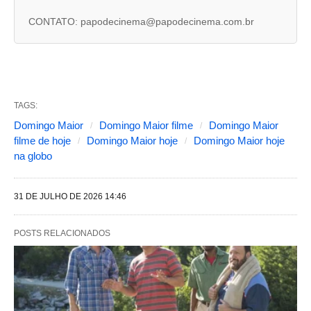
s
CONTATO: papodecinema@papodecinema.com.br
a
b
a
s
TAGS:
s
Domingo Maior
Domingo Maior filme
Domingo Maior
filme de hoje
Domingo Maior hoje
Domingo Maior hoje
e
na globo
g
u
31 DE JULHO DE 2026 14:46
i
n
POSTS RELACIONADOS
t
e
s
a