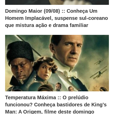
o
a
Domingo Maior (09/08) :: Conheça Um
b
Homem Implacável, suspense sul-coreano
a
que mistura ação e drama familiar
i
x
o
.
Temperatura Máxima :: O prelúdio
funcionou? Conheça bastidores de King’s
Man: A Origem, filme deste domingo