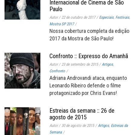
Internacional de Cinema de São
Paulo
Autor
/
22 de outubro de 2017
/
Especiais
,
Festivais
,
Mostra SP 2017
/
Nossa cobertura completa da edição
2017 da Mostra de São Paulo!
Confronto :: Expresso do Amanhã
Autor
/
23 de setembro de 2015
/
Artigos
,
Confronto
/
Adriana Androvandi ataca, enquanto
Leonardo Ribeiro defende o filme
protagonizado por Chris Evans!
Estreias da semana :: 26 de
agosto de 2015
Autor
/
30 de agosto de 2015
/
Artigos
,
Estreias da
Semana
/