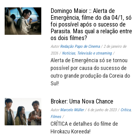
Domingo Maior :: Alerta de
Emergência, filme do dia 04/1, só
foi possível após o sucesso de
Parasita. Mas qual a relação entre
os dois filmes?
Autor
Redação Papo de Cinema
/
2 de janeiro de
2026
/
Notícias
,
Televisão e streaming
/
Alerta de Emergência só se tornou
possível por causa do sucesso de
outro grande produção da Coreia do
Sul!
Broker: Uma Nova Chance
Autor
Marcelo Müller
/
6 de junho de 2023
/
Crítica
,
Filmes
/
CRÍTICA e detalhes do filme de
Hirokazu Koreeda!