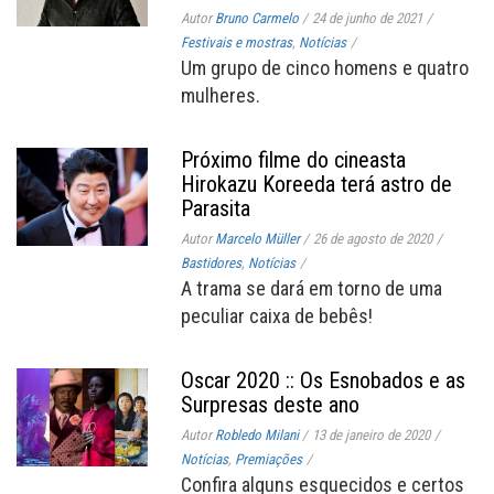
Autor
Bruno Carmelo
/
24 de junho de 2021
/
Festivais e mostras
,
Notícias
/
Um grupo de cinco homens e quatro
mulheres.
Próximo filme do cineasta
Hirokazu Koreeda terá astro de
Parasita
Autor
Marcelo Müller
/
26 de agosto de 2020
/
Bastidores
,
Notícias
/
A trama se dará em torno de uma
peculiar caixa de bebês!
Oscar 2020 :: Os Esnobados e as
Surpresas deste ano
Autor
Robledo Milani
/
13 de janeiro de 2020
/
Notícias
,
Premiações
/
Confira alguns esquecidos e certos