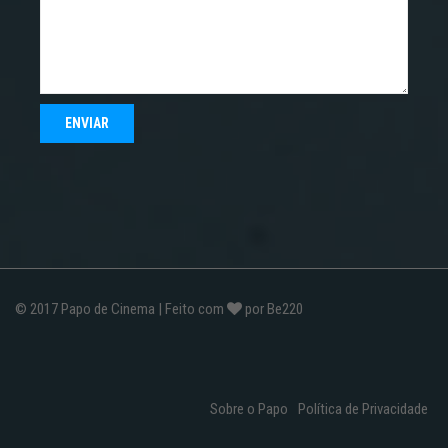
© 2017
Papo de Cinema
| Feito com
por
Be220
Sobre o Papo
Política de Privacidade