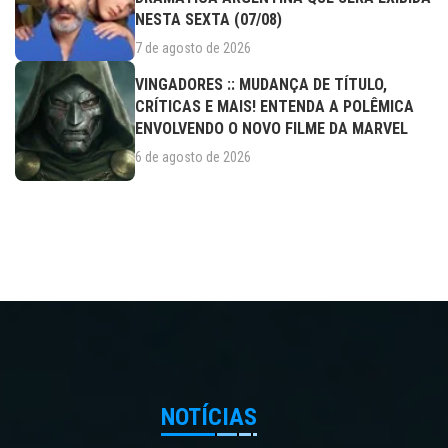
NESTA SEXTA (07/08)
7 de agosto de 2026
VINGADORES :: MUDANÇA DE TÍTULO,
CRÍTICAS E MAIS! ENTENDA A POLÊMICA
ENVOLVENDO O NOVO FILME DA MARVEL
6 de agosto de 2026
NOTÍCIAS