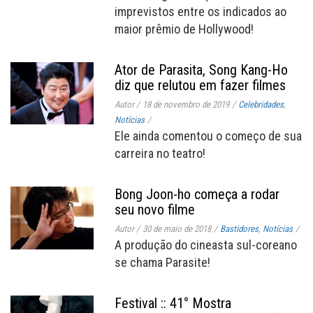
imprevistos entre os indicados ao
maior prêmio de Hollywood!
Ator de Parasita, Song Kang-Ho
diz que relutou em fazer filmes
Autor
/
18 de novembro de 2019
/
Celebridades
,
Notícias
/
Ele ainda comentou o começo de sua
carreira no teatro!
Bong Joon-ho começa a rodar
seu novo filme
Autor
/
30 de maio de 2018
/
Bastidores
,
Notícias
/
A produção do cineasta sul-coreano
se chama Parasite!
Festival :: 41° Mostra