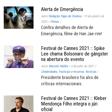
Alerta de Emergência
Autor
Redação Papo de Cinema
/
13 de janeiro de
2023
/
Filmes
/
Confira detalhes de Alerta de
Emergência, filme de Han Jae-rim!
Festival de Cannes 2021 :: Spike
Lee chama Bolsonaro de gângster
na abertura do evento
Autor
Marcelo Müller
/
6 de julho de 2021
/
Celebridades
,
Festivais e mostras
,
Notícias
/
Presidente brasileiro foi alvo de
críticas internacionais.
Festival de Cannes 2021 :: Kleber
Mendonça Filho integra o júri
oficial