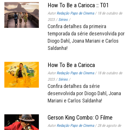
How To Be a Carioca :: T01
Autor
Redação Papo de Cinema
/
18 de outubro de
2023
/
Séries
/
Confira detalhes da primeira
temporada da série desenvolvida por
Diogo Dahl, Joana Mariani e Carlos
Saldanha!
How To Be a Carioca
Autor
Redação Papo de Cinema
/
18 de outubro de
2023
/
Séries
/
Confira detalhes da série
desenvolvida por Diogo Dahl, Joana
Mariani e Carlos Saldanha!
Gerson King Combo: O Filme
Autor
Redação Papo de Cinema
/
28 de agosto de