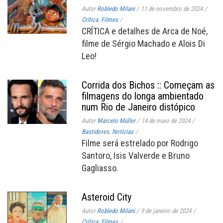
Autor
Robledo Milani
/
11 de novembro de 2024
/
Crítica
,
Filmes
/
CRÍTICA e detalhes de Arca de Noé,
filme de Sérgio Machado e Alois Di
Leo!
Corrida dos Bichos :: Começam as
filmagens do longa ambientado
num Rio de Janeiro distópico
Autor
Marcelo Müller
/
14 de maio de 2024
/
Bastidores
,
Notícias
/
Filme será estrelado por Rodrigo
Santoro, Isis Valverde e Bruno
Gagliasso.
Asteroid City
Autor
Robledo Milani
/
9 de janeiro de 2024
/
Crítica
,
Filmes
/