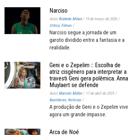
Narciso
Autor
Robledo Milani
/
19 de março de 2026
/
Crítica
,
Filmes
/
Narciso segue a jornada de um
garoto dividido entre a fantasia e a
realidade.
Geni e o Zepelim :: Escolha de
atriz cisgênero para interpretar a
travesti Geni gera polêmica. Anna
Muylaert se defende
Autor
Marcelo Müller
/
17 de abril de 2025
/
Bastidores
,
Notícias
/
A produção de Geni e o Zepelim vive
agora um grande impasse.
Arca de Noé