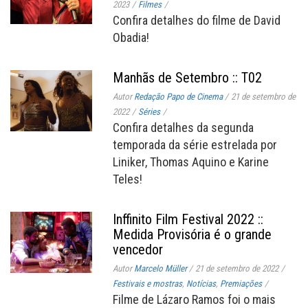
2023
/
Filmes
/
Confira detalhes do filme de David
Obadia!
Manhãs de Setembro :: T02
Autor
Redação Papo de Cinema
/
21 de setembro de
2022
/
Séries
/
Confira detalhes da segunda
temporada da série estrelada por
Liniker, Thomas Aquino e Karine
Teles!
Inffinito Film Festival 2022 ::
Medida Provisória é o grande
vencedor
Autor
Marcelo Müller
/
21 de setembro de 2022
/
Festivais e mostras
,
Notícias
,
Premiações
/
Filme de Lázaro Ramos foi o mais