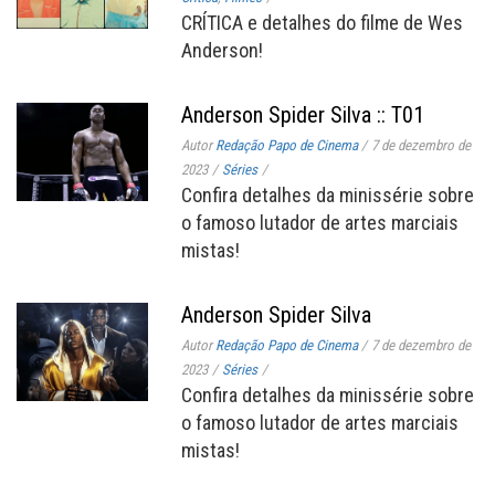
CRÍTICA e detalhes do filme de Wes
Anderson!
Anderson Spider Silva :: T01
Autor
Redação Papo de Cinema
/
7 de dezembro de
2023
/
Séries
/
Confira detalhes da minissérie sobre
o famoso lutador de artes marciais
mistas!
Anderson Spider Silva
Autor
Redação Papo de Cinema
/
7 de dezembro de
2023
/
Séries
/
Confira detalhes da minissérie sobre
o famoso lutador de artes marciais
mistas!