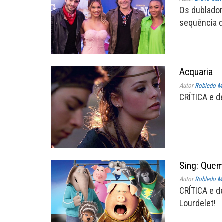
Os dublado
sequência qu
Acquaria
Autor
Robledo Mi
CRÍTICA e d
Sing: Que
Autor
Robledo Mi
CRÍTICA e d
Lourdelet!