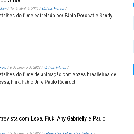
s do Amor
lani
/
15 de abril de 2024
/
Crítica
,
Filmes
/
etalhes do filme estrelado por Fábio Porchat e Sandy!
melo
/
6 de janeiro de 2022
/
Crítica
,
Filmes
/
etalhes do filme de animação com vozes brasileiras de
sa, Fiuk, Fábio Jr. e Paulo Ricardo!
ntrevista com Lexa, Fiuk, Any Gabrielly e Paulo
melo
/
3 de janeiro de 2022
/
Entrevistas
,
Entrevistas
,
Vídeos
/