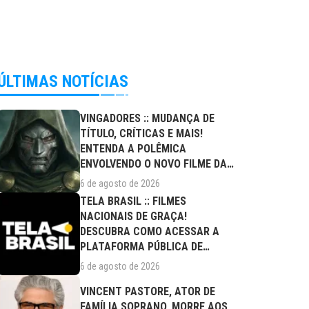
ÚLTIMAS NOTÍCIAS
VINGADORES :: MUDANÇA DE
TÍTULO, CRÍTICAS E MAIS!
ENTENDA A POLÊMICA
ENVOLVENDO O NOVO FILME DA
MARVEL
6 de agosto de 2026
TELA BRASIL :: FILMES
NACIONAIS DE GRAÇA!
DESCUBRA COMO ACESSAR A
PLATAFORMA PÚBLICA DE
STREAMING
6 de agosto de 2026
VINCENT PASTORE, ATOR DE
FAMÍLIA SOPRANO, MORRE AOS