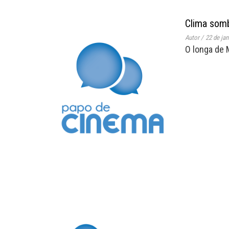
Clima somb
Autor
/
22 de jan
O longa de M