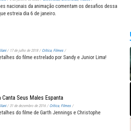
res nacionais da animação comentam os desafios dessa
e estreia dia 6 de janeiro.
lani
/
17 de julho de 2018
/
Crítica
,
Filmes
/
etalhes do filme estrelado por Sandy e Junior Lima!
m Canta Seus Males Espanta
lani
/
31 de dezembro de 2016
/
Crítica
,
Filmes
/
etalhes do filme de Garth Jennings e Christophe