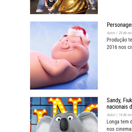
Personagen
Autor
/
24 de no
Produção te
2016 nos ci
Sandy, Fiu
nacionais 
Autor
/
14 de no
Longa tem d
nos cinemas