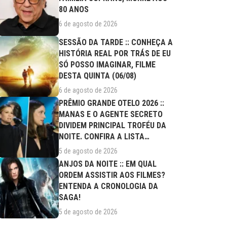
80 ANOS
6 de agosto de 2026
SESSÃO DA TARDE :: CONHEÇA A
HISTÓRIA REAL POR TRÁS DE EU
SÓ POSSO IMAGINAR, FILME
DESTA QUINTA (06/08)
6 de agosto de 2026
PRÊMIO GRANDE OTELO 2026 ::
MANAS E O AGENTE SECRETO
DIVIDEM PRINCIPAL TROFÉU DA
NOITE. CONFIRA A LISTA
COMPLETA DE...
5 de agosto de 2026
ANJOS DA NOITE :: EM QUAL
ORDEM ASSISTIR AOS FILMES?
ENTENDA A CRONOLOGIA DA
SAGA!
5 de agosto de 2026