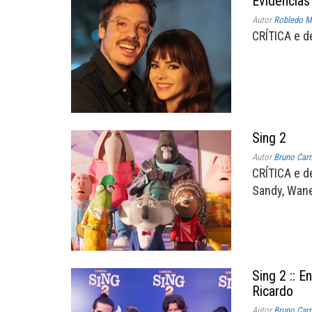
Evidência
Autor
Robledo Mi
CRÍTICA e d
Sing 2
Autor
Bruno Car
CRÍTICA e d
Sandy, Wanes
Sing 2 :: E
Ricardo
Autor
Bruno Car