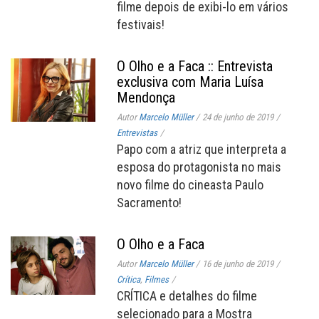
filme depois de exibi-lo em vários
festivais!
O Olho e a Faca :: Entrevista
exclusiva com Maria Luísa
Mendonça
Autor
Marcelo Müller
/
24 de junho de 2019
/
Entrevistas
/
Papo com a atriz que interpreta a
esposa do protagonista no mais
novo filme do cineasta Paulo
Sacramento!
O Olho e a Faca
Autor
Marcelo Müller
/
16 de junho de 2019
/
Crítica
,
Filmes
/
CRÍTICA e detalhes do filme
selecionado para a Mostra