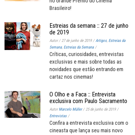
no Grande Prêmio do Cinema
Brasileiro!
Estreias da semana :: 27 de junho
de 2019
Autor
/
27 de junho de 2019
/
Artigos
,
Estreias da
Semana
,
Estreias da Semana
/
Críticas, curiosidades, entrevistas
exclusivas e mais sobre todas as
novidades que estão entrando em
cartaz nos cinemas!
O Olho e a Faca :: Entrevista
exclusiva com Paulo Sacramento
Autor
Marcelo Müller
/
25 de junho de 2019
/
Entrevistas
/
Confira a entrevista exclusiva com o
cineasta que lança seu mais novo