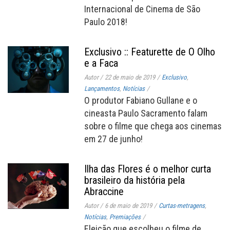
Internacional de Cinema de São
Paulo 2018!
Exclusivo :: Featurette de O Olho
e a Faca
Autor
/
22 de maio de 2019
/
Exclusivo
,
Lançamentos
,
Notícias
/
O produtor Fabiano Gullane e o
cineasta Paulo Sacramento falam
sobre o filme que chega aos cinemas
em 27 de junho!
Ilha das Flores é o melhor curta
brasileiro da história pela
Abraccine
Autor
/
6 de maio de 2019
/
Curtas-metragens
,
Notícias
,
Premiações
/
Eleição que escolheu o filme de