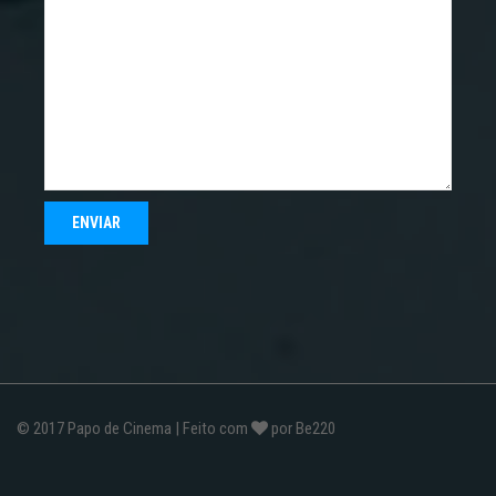
© 2017
Papo de Cinema
| Feito com
por
Be220