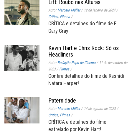
Lift: Roubo nas Alturas
Autor
Marcelo Müller
/
12 de janeiro de 2024
/
Crítica
,
Filmes
/
CRÍTICA e detalhes do filme de F.
Gary Gray!
Kevin Hart e Chris Rock: Só os
Headliners
Autor
Redação Papo de Cinema
/
11 de dezembro de
2023
/
Filmes
/
Confira detalhes do filme de Rashidi
Natara Harper!
Paternidade
Autor
Marcelo Müller
/
14 de agosto de 2023
/
Crítica
,
Filmes
/
CRÍTICA e detalhes do filme
estrelado por Kevin Hart!