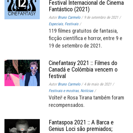
Festival Internacional de Cinema
Fantástico (2021)
Autor
Bruno Carmelo
/
9 de setembro de 2021
/
Especiais
,
Festivais
/
119 filmes gratuitos de fantasia,
ficção científica e horror, entre 9 e
19 de setembro de 2021.
Cinefantasy 2021 :: Filmes do
Canadá e Colômbia vencem o
festival
Autor
Bruno Carmelo
/
4 de maio de 2021
/
Festivais e mostras
,
Notícias
/
Voltei! e Rosa Tirana também foram
recompensados.
Fantaspoa 2021 :: A Barca e
Genius Loci são premiados;