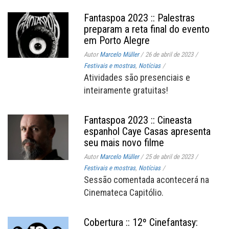
Fantaspoa 2023 :: Palestras
preparam a reta final do evento
em Porto Alegre
Autor
Marcelo Müller
/
26 de abril de 2023
/
Festivais e mostras
,
Notícias
/
Atividades são presenciais e
inteiramente gratuitas!
Fantaspoa 2023 :: Cineasta
espanhol Caye Casas apresenta
seu mais novo filme
Autor
Marcelo Müller
/
25 de abril de 2023
/
Festivais e mostras
,
Notícias
/
Sessão comentada acontecerá na
Cinemateca Capitólio.
Cobertura :: 12º Cinefantasy: