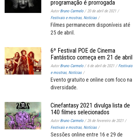
programação é prorrogada
Autor
Bruno Carmelo
/
20 de abril de 2021
/
Festivais e mostras
,
Notícias
/
Filmes permanecem disponíveis até
25 de abril.
6º Festival POE de Cinema
Fantástico começa em 21 de abril
Autor
Bruno Carmelo
/
6 de abril de 2021
/
Festivais
e mostras
,
Notícias
/
Evento gratuito e online com foco na
diversidade.
Cinefantasy 2021 divulga lista de
140 filmes selecionados
Autor
Bruno Carmelo
/
26 de fevereiro de 2021
/
Festivais e mostras
,
Notícias
/
Sessões online entre 16 e 29 de