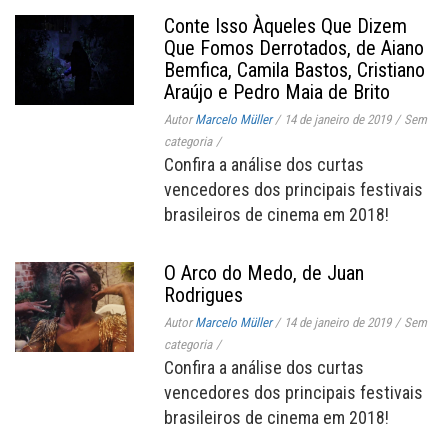
Conte Isso Àqueles Que Dizem
Que Fomos Derrotados, de Aiano
Bemfica, Camila Bastos, Cristiano
Araújo e Pedro Maia de Brito
Autor
Marcelo Müller
/
14 de janeiro de 2019
/
Sem
categoria
/
Confira a análise dos curtas
vencedores dos principais festivais
brasileiros de cinema em 2018!
O Arco do Medo, de Juan
Rodrigues
Autor
Marcelo Müller
/
14 de janeiro de 2019
/
Sem
categoria
/
Confira a análise dos curtas
vencedores dos principais festivais
brasileiros de cinema em 2018!