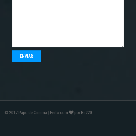
© 2017
Papo de Cinema
| Feito com
por
Be220