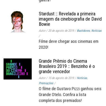
Stardust :: Revelada a primeira
imagem da cinebiografia de David
Bowie
Autor
/
20 de agosto de 2019
/
Bastidores
,
Notícias
/
Filme deve chegar aos cinemas em
2020!
Grande Prêmio do Cinema
Brasileiro 2019 :: Benzinho é o
grande vencedor
Autor
/
15 de agosto de 2019
/
Notícias
,
Premiações
/
O filme de Gustavo Pizzi ganhou seis
Grande Otelo. Confira a lista
completa dos premiados!