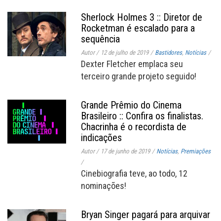
Sherlock Holmes 3 :: Diretor de
Rocketman é escalado para a
sequência
Autor
/
12 de julho de 2019
/
Bastidores
,
Notícias
/
Dexter Fletcher emplaca seu
terceiro grande projeto seguido!
Grande Prêmio do Cinema
Brasileiro :: Confira os finalistas.
Chacrinha é o recordista de
indicações
Autor
/
17 de junho de 2019
/
Notícias
,
Premiações
/
Cinebiografia teve, ao todo, 12
nominações!
Bryan Singer pagará para arquivar