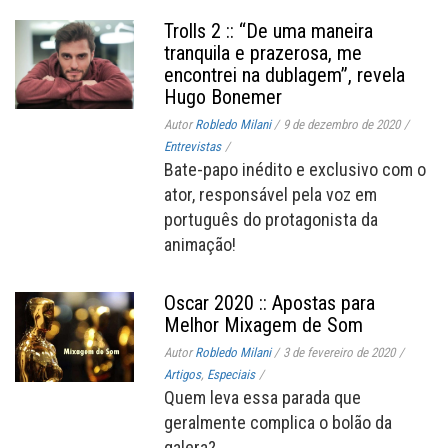
Trolls 2 :: “De uma maneira
tranquila e prazerosa, me
encontrei na dublagem”, revela
Hugo Bonemer
Autor
Robledo Milani
/
9 de dezembro de 2020
/
Entrevistas
/
Bate-papo inédito e exclusivo com o
ator, responsável pela voz em
português do protagonista da
animação!
Oscar 2020 :: Apostas para
Melhor Mixagem de Som
Autor
Robledo Milani
/
3 de fevereiro de 2020
/
Artigos
,
Especiais
/
Quem leva essa parada que
geralmente complica o bolão da
galera?