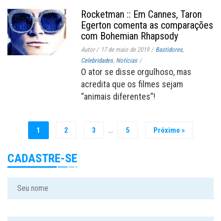
Rocketman :: Em Cannes, Taron
Egerton comenta as comparações
com Bohemian Rhapsody
Autor
/
17 de maio de 2019
/
Bastidores
,
Celebridades
,
Notícias
/
O ator se disse orgulhoso, mas
acredita que os filmes sejam
“animais diferentes”!
…
1
2
3
5
Próximo »
CADASTRE-SE