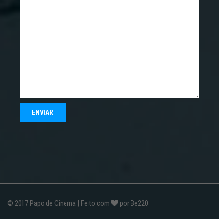
© 2017
Papo de Cinema
| Feito com
por
Be220