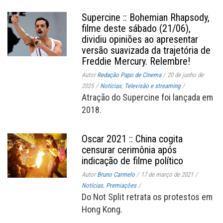
Supercine :: Bohemian Rhapsody,
filme deste sábado (21/06),
dividiu opiniões ao apresentar
versão suavizada da trajetória de
Freddie Mercury. Relembre!
Autor
Redação Papo de Cinema
/
20 de junho de
2025
/
Notícias
,
Televisão e streaming
/
Atração do Supercine foi lançada em
2018.
Oscar 2021 :: China cogita
censurar cerimônia após
indicação de filme político
Autor
Bruno Carmelo
/
17 de março de 2021
/
Notícias
,
Premiações
/
Do Not Split retrata os protestos em
Hong Kong.