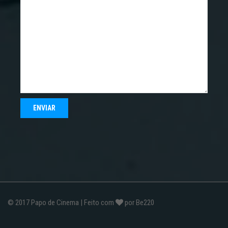
© 2017
Papo de Cinema
| Feito com
por
Be220