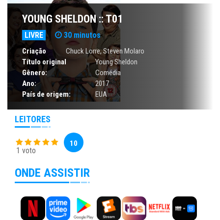
YOUNG SHELDON :: T01
LIVRE
30 minutos
Criação
Chuck Lorre, Steven Molaro
Título original
Young Sheldon
Gênero:
Comédia
Ano:
2017
País de origem:
EUA
LEITORES
10
1 voto
ONDE ASSISTIR