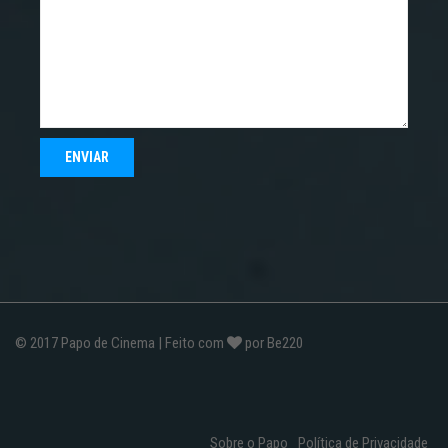
© 2017
Papo de Cinema
| Feito com
por
Be220
Sobre o Papo
Política de Privacidade