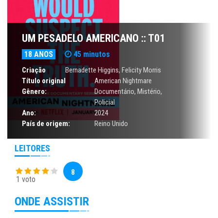
UM PESADELO AMERICANO :: T01
18 ANOS
45 minutos
Criação
Bernadette Higgins, Felicity Morris
Título original
American Nightmare
Gênero:
Documentário
,
Mistério
,
Policial
Ano:
2024
País de origem:
Reino Unido
LEITORES
8
1 voto
ONDE ASSISTIR