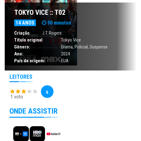
TOKYO VICE :: T02
14 ANOS
50 minutos
Criação
J.T. Rogers
Título original
Tokyo Vice
Gênero:
Drama
,
Policial
,
Suspense
Ano:
2024
País de origem:
EUA
LEITORES
6
1 voto
ONDE ASSISTIR