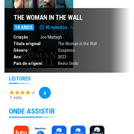
THE WOMAN IN THE WALL
14 ANOS
45 minutos
Criação
Joe Murtagh
Título original
The Woman in the Wall
Gênero:
Suspense
Ano:
2023
País de origem:
Reino Unido
LEITORES
8
1 voto
ONDE ASSISTIR