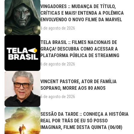
VINGADORES :: MUDANÇA DE TÍTULO,
CRÍTICAS E MAIS! ENTENDA A POLÊMICA
ENVOLVENDO O NOVO FILME DA MARVEL
6 de agosto de 2026
TELA BRASIL :: FILMES NACIONAIS DE
GRAÇA! DESCUBRA COMO ACESSAR A
PLATAFORMA PÚBLICA DE STREAMING
6 de agosto de 2026
VINCENT PASTORE, ATOR DE FAMÍLIA
SOPRANO, MORRE AOS 80 ANOS
6 de agosto de 2026
SESSÃO DA TARDE :: CONHEÇA A HISTÓRIA
REAL POR TRÁS DE EU SÓ POSSO
IMAGINAR, FILME DESTA QUINTA (06/08)