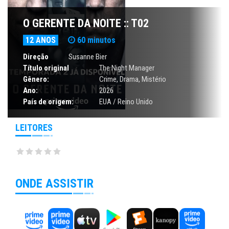
O GERENTE DA NOITE :: T02
12 ANOS
60 minutos
Direção
Susanne Bier
Título original
The Night Manager
Gênero:
Crime
,
Drama
,
Mistério
Ano:
2026
País de origem:
EUA / Reino Unido
LEITORES
ONDE ASSISTIR