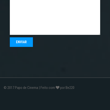
© 2017
Papo de Cinema
| Feito com
por
Be220