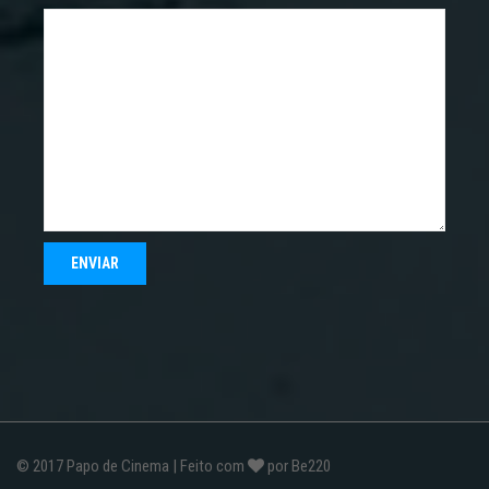
© 2017
Papo de Cinema
| Feito com
por
Be220