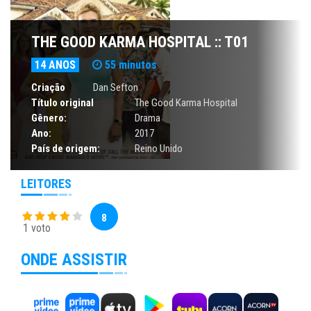
THE GOOD KARMA HOSPITAL :: T01
14 ANOS
55 minutos
Criação
Dan Sefton
Título original
The Good Karma Hospital
Gênero:
Drama
Ano:
2017
País de origem:
Reino Unido
LEITORES
8
1 voto
ONDE ASSISTIR