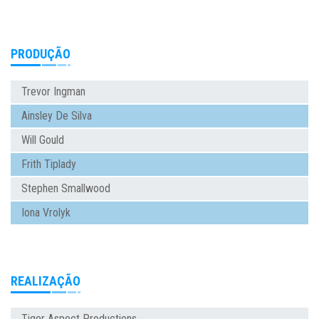
PRODUÇÃO
Trevor Ingman
Ainsley De Silva
Will Gould
Frith Tiplady
Stephen Smallwood
Iona Vrolyk
REALIZAÇÃO
Tiger Aspect Productions