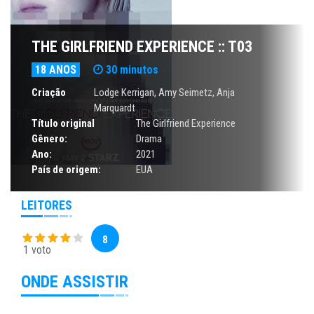
THE GIRLFRIEND EXPERIENCE :: T03
18 ANOS
30 minutos
Criação
Lodge Kerrigan, Amy Seimetz, Anja
Marquardt
Título original
The Girlfriend Experience
Gênero:
Drama
Ano:
2021
País de origem:
EUA
LEITORES
8
1 voto
ONDE ASSISTIR