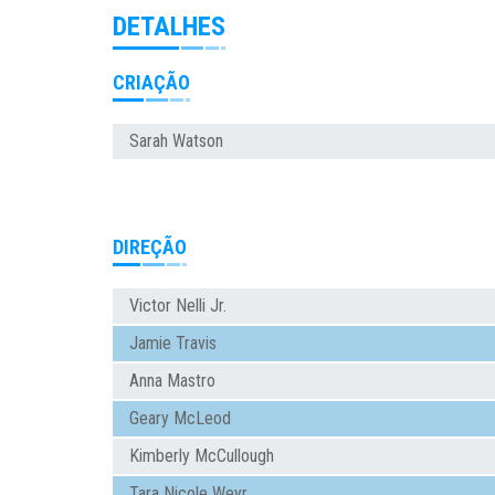
DETALHES
CRIAÇÃO
Sarah Watson
DIREÇÃO
Victor Nelli Jr.
Jamie Travis
Anna Mastro
Geary McLeod
Kimberly McCullough
Tara Nicole Weyr