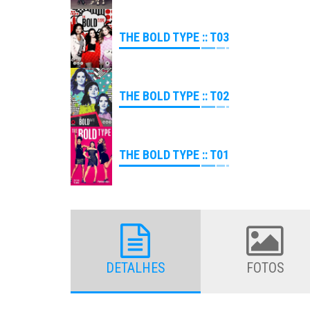
THE BOLD TYPE :: T03
THE BOLD TYPE :: T02
THE BOLD TYPE :: T01
DETALHES
FOTOS