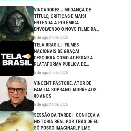
VINGADORES :: MUDANÇA DE
TÍTULO, CRÍTICAS E MAIS!
ENTENDA A POLÊMICA
ENVOLVENDO O NOVO FILME DA
MARVEL
6 de agosto de 2026
TELA BRASIL :: FILMES
NACIONAIS DE GRAÇA!
DESCUBRA COMO ACESSAR A
PLATAFORMA PÚBLICA DE
STREAMING
6 de agosto de 2026
VINCENT PASTORE, ATOR DE
FAMÍLIA SOPRANO, MORRE AOS
80 ANOS
6 de agosto de 2026
SESSÃO DA TARDE :: CONHEÇA A
HISTÓRIA REAL POR TRÁS DE EU
SÓ POSSO IMAGINAR, FILME