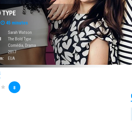
D TYPE
45 minutos
Sarah Watson
l
The Bold Type
Comédia
,
Drama
2017
m:
EUA
S
8