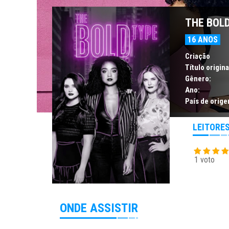
THE BOL
16 ANOS
Criação
Título origina
Gênero:
Ano:
País de orige
LEITORE
1 voto
ONDE ASSISTIR