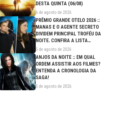
DESTA QUINTA (06/08)
6 de agosto de 2026
PRÊMIO GRANDE OTELO 2026 ::
MANAS E O AGENTE SECRETO
DIVIDEM PRINCIPAL TROFÉU DA
NOITE. CONFIRA A LISTA
COMPLETA DE...
5 de agosto de 2026
ANJOS DA NOITE :: EM QUAL
ORDEM ASSISTIR AOS FILMES?
ENTENDA A CRONOLOGIA DA
SAGA!
5 de agosto de 2026