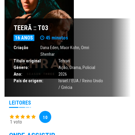
TEERÃ :: T03
16 ANOS
45 minutos
Criação
Dana Eden, Maor Kohn, Omri
Shenhar
Título original
Tehran
Gênero:
Ação
,
Drama
,
Policial
Ano:
2026
País de origem:
Israel / EUA / Reino Unido
/ Grécia
LEITORES
10
1 voto