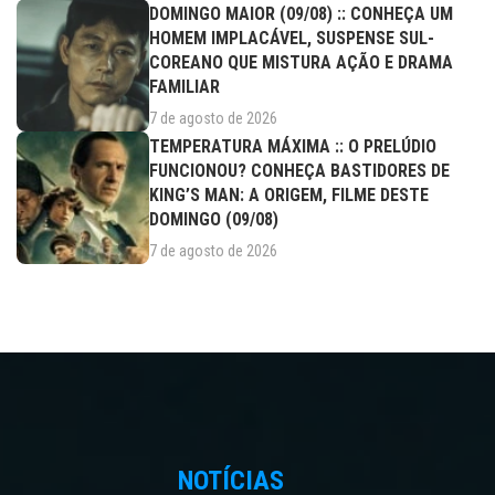
DOMINGO MAIOR (09/08) :: CONHEÇA UM
HOMEM IMPLACÁVEL, SUSPENSE SUL-
COREANO QUE MISTURA AÇÃO E DRAMA
FAMILIAR
7 de agosto de 2026
TEMPERATURA MÁXIMA :: O PRELÚDIO
FUNCIONOU? CONHEÇA BASTIDORES DE
KING’S MAN: A ORIGEM, FILME DESTE
DOMINGO (09/08)
7 de agosto de 2026
NOTÍCIAS