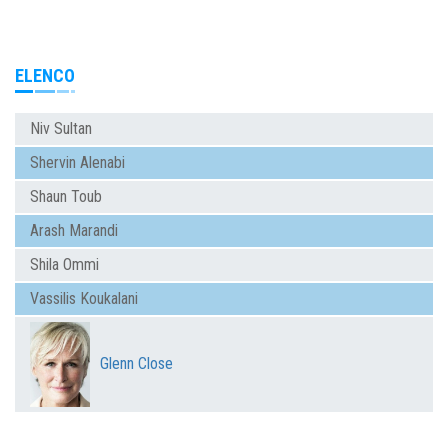
ELENCO
Niv Sultan
Shervin Alenabi
Shaun Toub
Arash Marandi
Shila Ommi
Vassilis Koukalani
Glenn Close