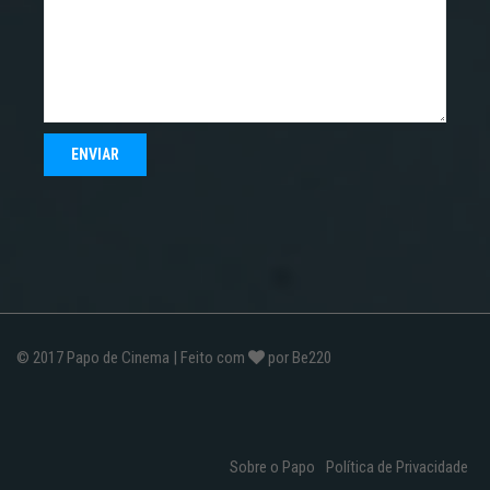
© 2017
Papo de Cinema
| Feito com
por
Be220
Sobre o Papo
Política de Privacidade