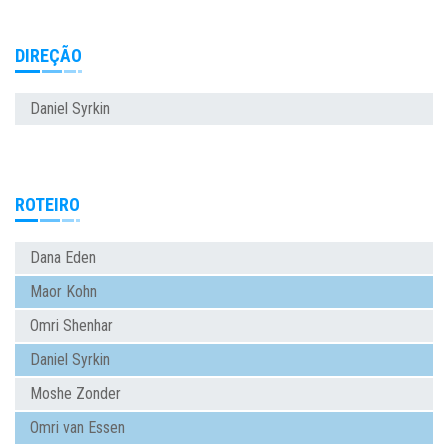
DIREÇÃO
Daniel Syrkin
ROTEIRO
Dana Eden
Maor Kohn
Omri Shenhar
Daniel Syrkin
Moshe Zonder
Omri van Essen