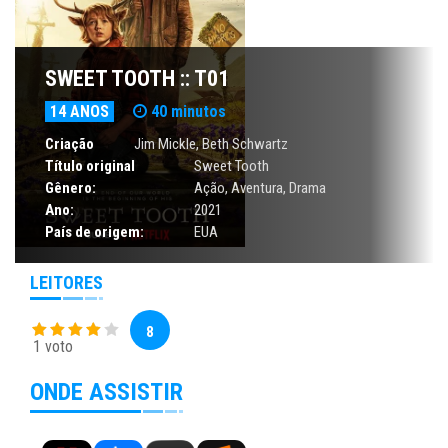
SWEET TOOTH :: T01
14 ANOS
40 minutos
Criação
Jim Mickle, Beth Schwartz
Título original
Sweet Tooth
Gênero:
Ação
,
Aventura
,
Drama
Ano:
2021
País de origem:
EUA
LEITORES
8
1 voto
ONDE ASSISTIR