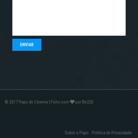
© 2017
Papo de Cinema
| Feito com
por
Be220
Sobre o Papo
Política de Privacidade