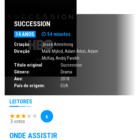
SUCCESSION
14 ANOS
54 minutos
Criação
Jesse Armstrong
Direção
Mark Mylod, Adam Arkin,
Adam
McKay
, Andrij Parekh
Título original
Succession
Gênero:
Drama
Ano:
2018
País de origem:
EUA
LEITORES
6
3 votos
ONDE ASSISTIR