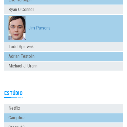
Ryan O'Connell
Jim Parsons
Todd Spiewak
Adrian Testolin
Michael J. Urann
ESTÚDIO
Netflix
Campfire