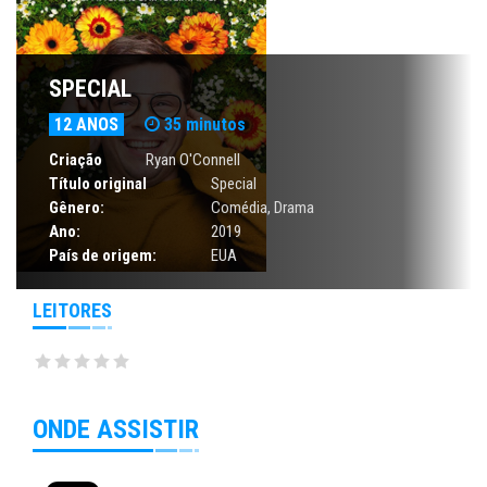
SPECIAL
12 ANOS
35 minutos
Criação
Ryan O'Connell
Título original
Special
Gênero:
Comédia
,
Drama
Ano:
2019
País de origem:
EUA
LEITORES
ONDE ASSISTIR