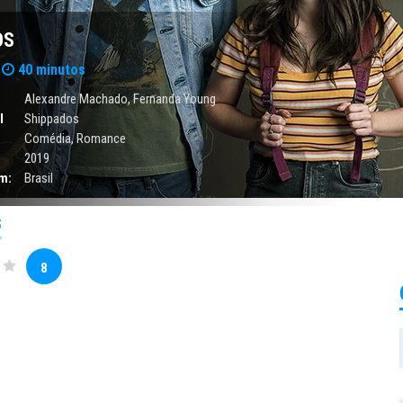
OS
40 minutos
Alexandre Machado, Fernanda Young
l
Shippados
Comédia
,
Romance
2019
m:
Brasil
S
8