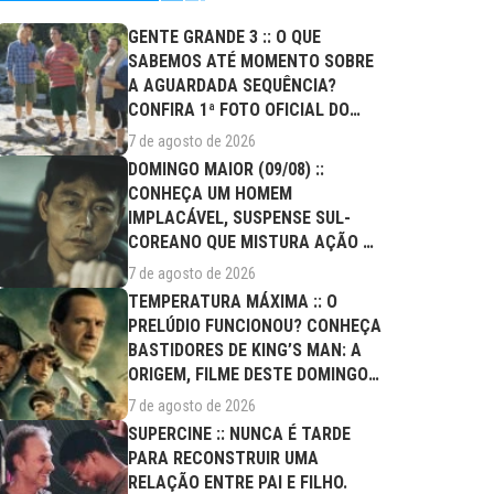
GENTE GRANDE 3 :: O QUE
SABEMOS ATÉ MOMENTO SOBRE
A AGUARDADA SEQUÊNCIA?
CONFIRA 1ª FOTO OFICIAL DO
ELENCO!
7 de agosto de 2026
DOMINGO MAIOR (09/08) ::
CONHEÇA UM HOMEM
IMPLACÁVEL, SUSPENSE SUL-
COREANO QUE MISTURA AÇÃO E
DRAMA FAMILIAR
7 de agosto de 2026
TEMPERATURA MÁXIMA :: O
PRELÚDIO FUNCIONOU? CONHEÇA
BASTIDORES DE KING’S MAN: A
ORIGEM, FILME DESTE DOMINGO
(09/08)
7 de agosto de 2026
SUPERCINE :: NUNCA É TARDE
PARA RECONSTRUIR UMA
RELAÇÃO ENTRE PAI E FILHO.