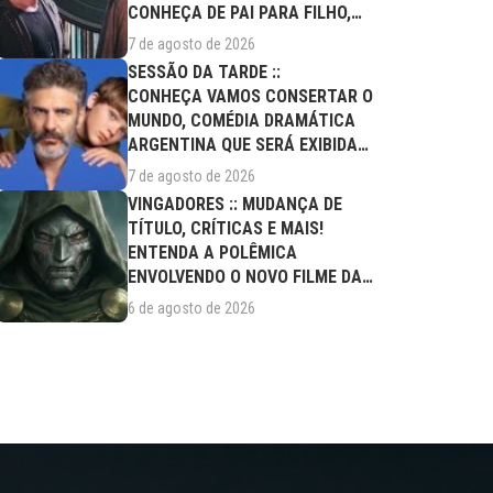
CONHEÇA DE PAI PARA FILHO,
FILME DESTE...
7 de agosto de 2026
SESSÃO DA TARDE ::
CONHEÇA VAMOS CONSERTAR O
MUNDO, COMÉDIA DRAMÁTICA
ARGENTINA QUE SERÁ EXIBIDA
NESTA SEXTA (07/08)
7 de agosto de 2026
VINGADORES :: MUDANÇA DE
TÍTULO, CRÍTICAS E MAIS!
ENTENDA A POLÊMICA
ENVOLVENDO O NOVO FILME DA
MARVEL
6 de agosto de 2026