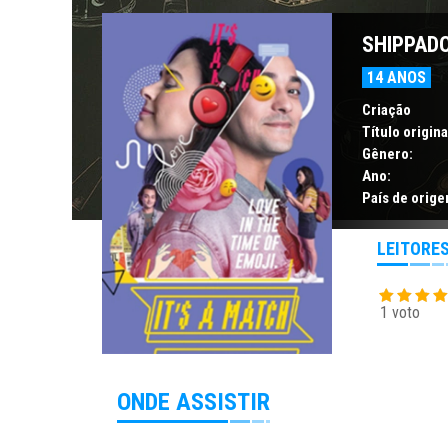
SHIPPAD
14 ANOS
Criação
Título origina
Gênero:
Ano:
País de orige
LEITORE
1 voto
ONDE ASSISTIR