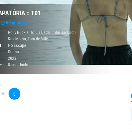
PATÓRIA :: T01
50 minutos
Polly Buckle, Tolula Dada, John Jackson,
Kris Mrksa, Tom de Ville
l
No Escape
Drama
2023
m:
Reino Unido
S
6