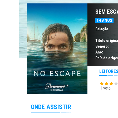
SEM ESCA
14 ANOS
Criação
Título origina
Gênero:
Ano:
País de orige
LEITORE
1 voto
ONDE ASSISTIR