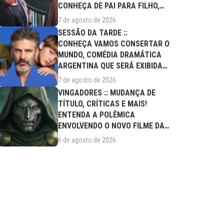
CONHEÇA DE PAI PARA FILHO,
FILME DESTE...
7 de agosto de 2026
SESSÃO DA TARDE ::
CONHEÇA VAMOS CONSERTAR O
MUNDO, COMÉDIA DRAMÁTICA
ARGENTINA QUE SERÁ EXIBIDA
NESTA SEXTA (07/08)
7 de agosto de 2026
VINGADORES :: MUDANÇA DE
TÍTULO, CRÍTICAS E MAIS!
ENTENDA A POLÊMICA
ENVOLVENDO O NOVO FILME DA
MARVEL
6 de agosto de 2026