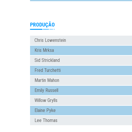
PRODUÇÃO
Chris Lowenstein
Kris Mrksa
Sid Strickland
Fred Turchetti
Martin Mahon
Emily Russell
Willow Grylls
Elaine Pyke
Lee Thomas