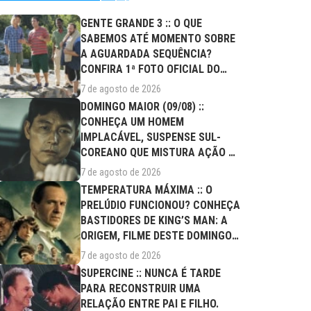
GENTE GRANDE 3 :: O QUE
SABEMOS ATÉ MOMENTO SOBRE
A AGUARDADA SEQUÊNCIA?
CONFIRA 1ª FOTO OFICIAL DO
ELENCO!
7 de agosto de 2026
DOMINGO MAIOR (09/08) ::
CONHEÇA UM HOMEM
IMPLACÁVEL, SUSPENSE SUL-
COREANO QUE MISTURA AÇÃO E
DRAMA FAMILIAR
7 de agosto de 2026
TEMPERATURA MÁXIMA :: O
PRELÚDIO FUNCIONOU? CONHEÇA
BASTIDORES DE KING’S MAN: A
ORIGEM, FILME DESTE DOMINGO
(09/08)
7 de agosto de 2026
SUPERCINE :: NUNCA É TARDE
PARA RECONSTRUIR UMA
RELAÇÃO ENTRE PAI E FILHO.