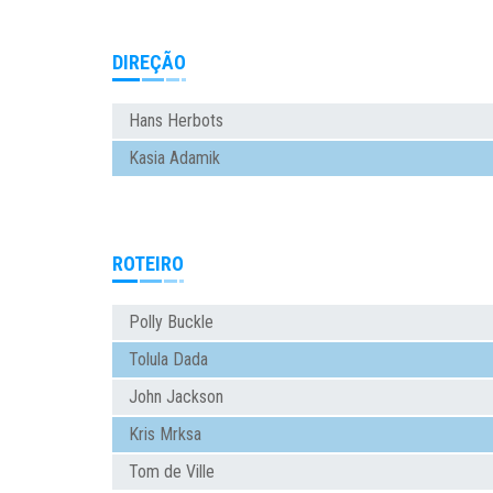
DIREÇÃO
Hans Herbots
Kasia Adamik
ROTEIRO
Polly Buckle
Tolula Dada
John Jackson
Kris Mrksa
Tom de Ville