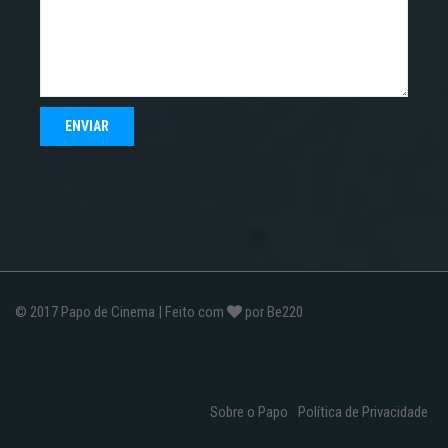
© 2017
Papo de Cinema
| Feito com
por
Be220
Sobre o Papo
Política de Privacidade