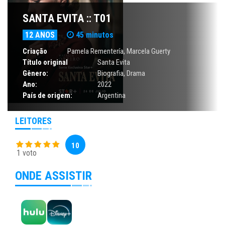
SANTA EVITA :: T01
12 ANOS
45 minutos
Criação
Pamela Rementería, Marcela Guerty
Título original
Santa Evita
Gênero:
Biografia
,
Drama
Ano:
2022
País de origem:
Argentina
LEITORES
10
1 voto
ONDE ASSISTIR