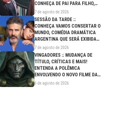
CONHEÇA DE PAI PARA FILHO,
FILME DESTE...
7 de agosto de 2026
SESSÃO DA TARDE ::
CONHEÇA VAMOS CONSERTAR O
MUNDO, COMÉDIA DRAMÁTICA
ARGENTINA QUE SERÁ EXIBIDA
NESTA SEXTA (07/08)
7 de agosto de 2026
VINGADORES :: MUDANÇA DE
TÍTULO, CRÍTICAS E MAIS!
ENTENDA A POLÊMICA
ENVOLVENDO O NOVO FILME DA
MARVEL
6 de agosto de 2026