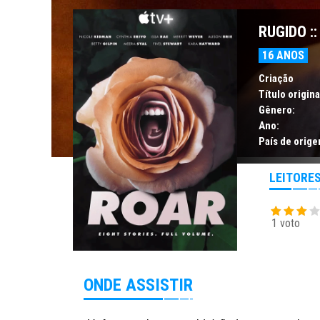
RUGIDO ::
16 ANOS
Criação
Título origina
Gênero:
Ano:
País de orige
LEITORE
1 voto
ONDE ASSISTIR