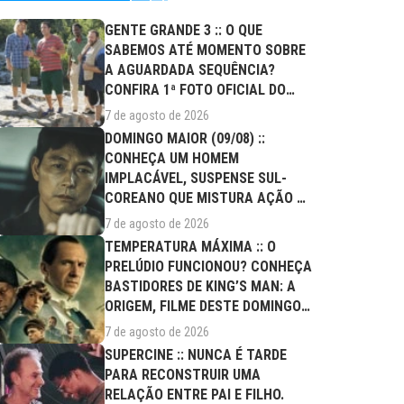
GENTE GRANDE 3 :: O QUE
SABEMOS ATÉ MOMENTO SOBRE
A AGUARDADA SEQUÊNCIA?
CONFIRA 1ª FOTO OFICIAL DO
ELENCO!
7 de agosto de 2026
DOMINGO MAIOR (09/08) ::
CONHEÇA UM HOMEM
IMPLACÁVEL, SUSPENSE SUL-
COREANO QUE MISTURA AÇÃO E
DRAMA FAMILIAR
7 de agosto de 2026
TEMPERATURA MÁXIMA :: O
PRELÚDIO FUNCIONOU? CONHEÇA
BASTIDORES DE KING’S MAN: A
ORIGEM, FILME DESTE DOMINGO
(09/08)
7 de agosto de 2026
SUPERCINE :: NUNCA É TARDE
PARA RECONSTRUIR UMA
RELAÇÃO ENTRE PAI E FILHO.