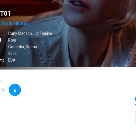
 T01
30 minutos
Carly Mensch, Liz Flahive
l
Roar
Comédia
,
Drama
2022
m:
EUA
S
6