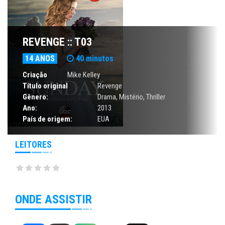
REVENGE :: T03
14 ANOS
40 minutos
Criação
Mike Kelley
Título original
Revenge
Gênero:
Drama
,
Mistério
,
Thriller
Ano:
2013
País de origem:
EUA
LEITORES
ONDE ASSISTIR